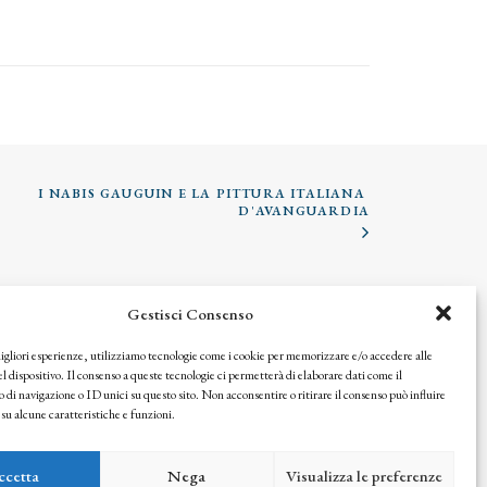
I NABIS GAUGUIN E LA PITTURA ITALIANA 
D'AVANGUARDIA
Gestisci Consenso
© 2025 Istituto Matteucci. All right reserved
Nessuna parte di questo sito può essere riprodotta o trasmessa con
migliori esperienze, utilizziamo tecnologie come i cookie per memorizzare e/o accedere alle
qualsiasi mezzo senza l’autorizzazione scritta dei proprietari dei
l dispositivo. Il consenso a queste tecnologie ci permetterà di elaborare dati come il
i navigazione o ID unici su questo sito. Non acconsentire o ritirare il consenso può influire
diritti e dell’Istituto Matteucci
u alcune caratteristiche e funzioni.
ccetta
Nega
Visualizza le preferenze