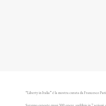
“Liberty in Italia” é la mostra curata da Francesco Par
Saranno esposte quasi 300 opere suddivie in 7 sezioni: d