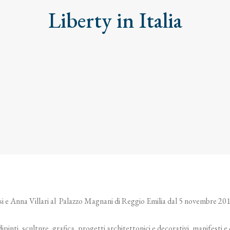
Liberty in Italia
isi e Anna Villari al Palazzo Magnani di Reggio Emilia dal 5 novembre 20
ipinti, sculture, grafica, progetti architettonici e decorativi, manifesti e