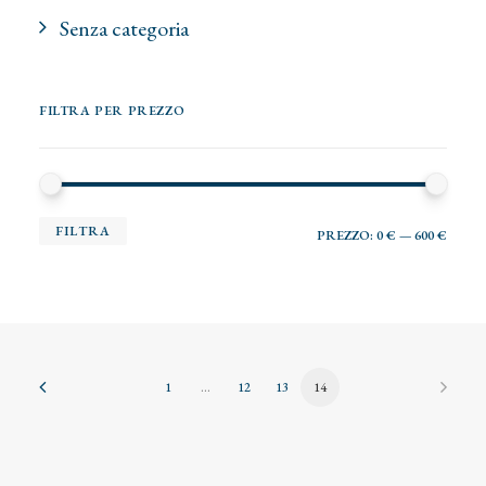
Senza categoria
FILTRA PER PREZZO
PR
PR
FILTRA
PREZZO:
0 €
—
600 €
MI
MA
1
…
12
13
14