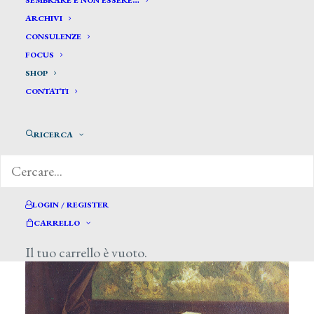
SEMBRARE E NON ESSERE…
ARCHIVI
CONSULENZE
FOCUS
SHOP
CONTATTI
RICERCA
Visualizzazione di 131-139 di 139 risultati
LOGIN / REGISTER
CARRELLO
Il tuo carrello è vuoto.