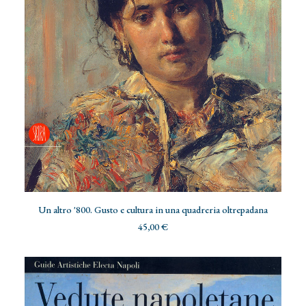
AGGIUNGI AL CARRELLO
Un altro '800. Gusto e cultura in una quadreria oltrepadana
45,00
€