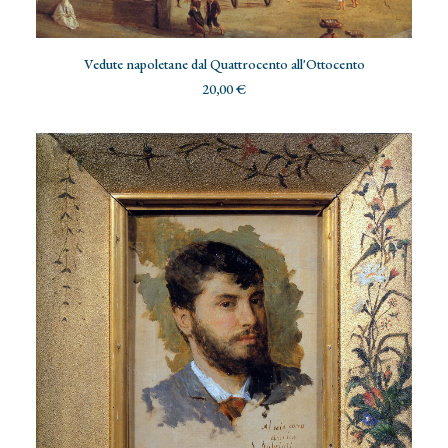
AGGIUNGI AL CARRELLO
Vedute napoletane dal Quattrocento all'Ottocento
20,00
€