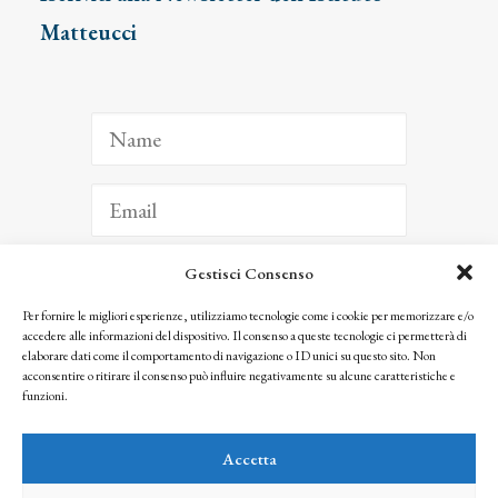
Matteucci
Gestisci Consenso
ISCRIVITI
Per fornire le migliori esperienze, utilizziamo tecnologie come i cookie per memorizzare e/o
accedere alle informazioni del dispositivo. Il consenso a queste tecnologie ci permetterà di
Facendo clic per iscriverti, riconosci che le tue informazioni saranno trattate
elaborare dati come il comportamento di navigazione o ID unici su questo sito. Non
seguendo la nostra
Privacy Policy
acconsentire o ritirare il consenso può influire negativamente su alcune caratteristiche e
© 2025 Istituto Matteucci. All right reserved
funzioni.
Nessuna parte di questo sito può essere riprodotta o trasmessa con qualsiasi mezzo senza
l’autorizzazione scritta dei proprietari dei diritti e dell’Istituto Matteucci
Accetta