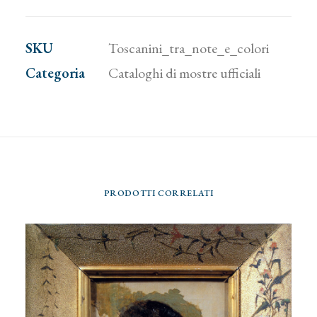
note
e
SKU
Toscanini_tra_note_e_colori
colori
Categoria
Cataloghi di mostre ufficiali
quantità
PRODOTTI CORRELATI