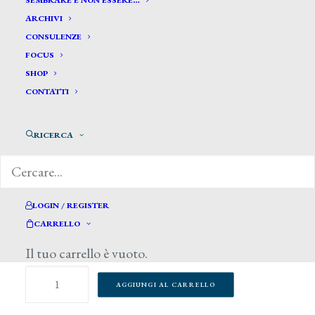
SEMBRARE E NON ESSERE…
ARCHIVI
CONSULENZE
FOCUS
SHOP
CONTATTI
RICERCA
50,00
€
LOGIN / REGISTER
CARRELLO
4 disponibili
Il tuo carrello è vuoto.
Toscanini
AGGIUNGI AL CARRELLO
tra