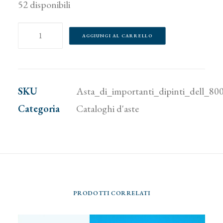
52 disponibili
Asta
AGGIUNGI AL CARRELLO
di
importanti
dipinti
SKU
Asta_di_importanti_dipinti_dell_80
dell'800
Categoria
Cataloghi d'aste
quantità
PRODOTTI CORRELATI