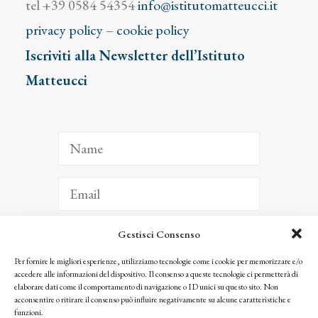
tel +39 0584 54354
info@istitutomatteucci.it
privacy policy
–
cookie policy
Iscriviti alla Newsletter dell’Istituto
Matteucci
Gestisci Consenso
ISCRIVITI
Per fornire le migliori esperienze, utilizziamo tecnologie come i cookie per memorizzare e/o
accedere alle informazioni del dispositivo. Il consenso a queste tecnologie ci permetterà di
Facendo clic per iscriverti, riconosci che le tue informazioni saranno trattate
elaborare dati come il comportamento di navigazione o ID unici su questo sito. Non
seguendo la nostra
Privacy Policy
acconsentire o ritirare il consenso può influire negativamente su alcune caratteristiche e
© 2025 Istituto Matteucci. All right reserved
funzioni.