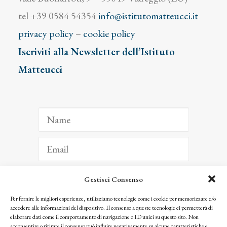
tel +39 0584 54354
info@istitutomatteucci.it
privacy policy
–
cookie policy
Iscriviti alla Newsletter dell’Istituto
Matteucci
Gestisci Consenso
ISCRIVITI
Per fornire le migliori esperienze, utilizziamo tecnologie come i cookie per memorizzare e/o
accedere alle informazioni del dispositivo. Il consenso a queste tecnologie ci permetterà di
Facendo clic per iscriverti, riconosci che le tue informazioni saranno trattate
elaborare dati come il comportamento di navigazione o ID unici su questo sito. Non
seguendo la nostra
Privacy Policy
acconsentire o ritirare il consenso può influire negativamente su alcune caratteristiche e