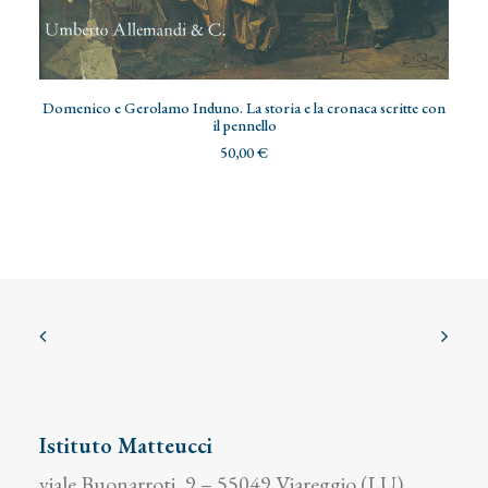
AGGIUNGI AL CARRELLO
Domenico e Gerolamo Induno. La storia e la cronaca scritte con
il pennello
50,00
€
Istituto Matteucci
viale Buonarroti, 9 – 55049 Viareggio (LU)