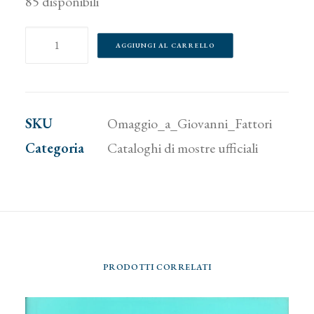
85 disponibili
Omaggio
AGGIUNGI AL CARRELLO
a
Giovanni
Fattori
SKU
Omaggio_a_Giovanni_Fattori
quantità
Categoria
Cataloghi di mostre ufficiali
PRODOTTI CORRELATI