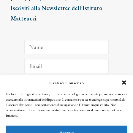
Iscriviti alla Newsletter dell’Istituto
Matteucci
Gestisci Consenso
ISCRIVITI
Per fornire le migliori esperienze, utilizziamo tecnologie come i cookie per memorizzare e/o
accedere alle informazioni del dispositivo. Il consenso a queste tecnologie ci permetterà di
Facendo clic per iscriverti, riconosci che le tue informazioni saranno trattate
elaborare dati come il comportamento di navigazione o ID unici su questo sito. Non
seguendo la nostra
Privacy Policy
acconsentire o ritirare il consenso può influire negativamente su alcune caratteristiche e
© 2025 Istituto Matteucci. All right reserved
funzioni.
Nessuna parte di questo sito può essere riprodotta o trasmessa con qualsiasi mezzo senza
l’autorizzazione scritta dei proprietari dei diritti e dell’Istituto Matteucci
Accetta