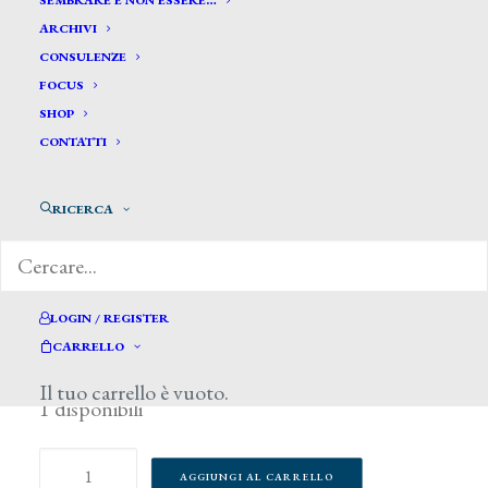
SEMBRARE E NON ESSERE…
ARCHIVI
CONSULENZE
FOCUS
SHOP
CONTATTI
RICERCA
LOGIN / REGISTER
50,00
CARRELLO
€
Il tuo carrello è vuoto.
1 disponibili
Giovanni
AGGIUNGI AL CARRELLO