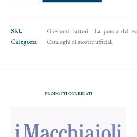
Fattori.
La
poesia
SKU
Giovanni_Fattori__La_poesia_del_ve
del
Categoria
Cataloghi di mostre ufficiali
vero
quantità
PRODOTTI CORRELATI