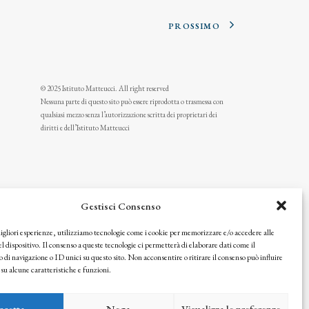
PROSSIMO
© 2025 Istituto Matteucci. All right reserved
Nessuna parte di questo sito può essere riprodotta o trasmessa con
qualsiasi mezzo senza l’autorizzazione scritta dei proprietari dei
diritti e dell’Istituto Matteucci
Gestisci Consenso
migliori esperienze, utilizziamo tecnologie come i cookie per memorizzare e/o accedere alle
l dispositivo. Il consenso a queste tecnologie ci permetterà di elaborare dati come il
i navigazione o ID unici su questo sito. Non acconsentire o ritirare il consenso può influire
u alcune caratteristiche e funzioni.
icy
ccetta
Nega
Visualizza le preferenze