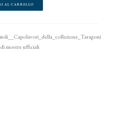
GI AL CARRELLO
ioli__Capolavori_della_collezione_Taragoni
di mostre ufficiali