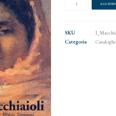
I
AGGIUN
Macchiaioli.
Capolavori
della
SKU
I_Macchia
collezione
Categoria
Cataloghi 
Taragoni
quantità