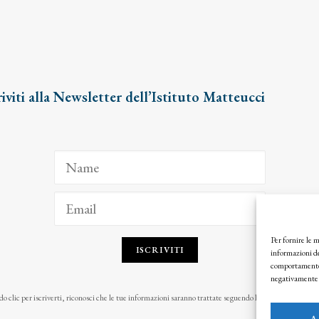
riviti alla Newsletter dell’Istituto Matteucci
Per fornire le 
ISCRIVITI
informazioni de
comportamento d
negativamente s
o clic per iscriverti, riconosci che le tue informazioni saranno trattate seguendo la nostra
Privacy Pol
A