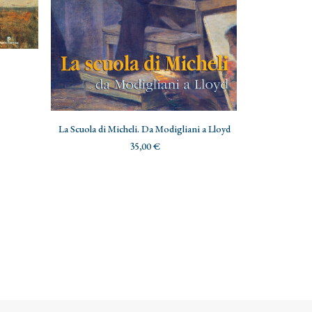
AGGIUNGI AL CARRELLO
La Scuola di Micheli. Da Modigliani a Lloyd
35,00
€
AGG
Giorgio Kiene
Artista tr