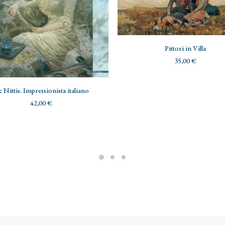
AGGIUNGI AL CARRELLO
Pittori in Villa
35,00
€
AGGIUNGI AL CARRELLO
 Nittis. Impressionista italiano
42,00
€