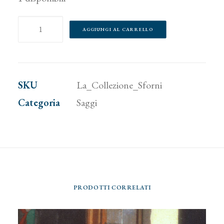
La
AGGIUNGI AL CARRELLO
Collezione
Sforni
quantità
SKU
La_Collezione_Sforni
Categoria
Saggi
PRODOTTI CORRELATI