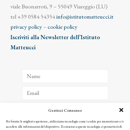
viale Buonarroti, 9 – 55049 Viareggio (LU)
tel +39 0584 54354
info@istitutomatteucci.it
privacy policy
–
cookie policy
Iscriviti alla Newsletter dell’Istituto
Matteucci
Gestisci Consenso
ISCRIVITI
Per fornire le migliori esperienze, utilizziamo tecnologie come i cookie per memorizzare e/o
accedere alle informazioni del dispositivo. Il consenso a queste tecnologie ci permetterà di
Facendo clic per iscriverti, riconosci che le tue informazioni saranno trattate