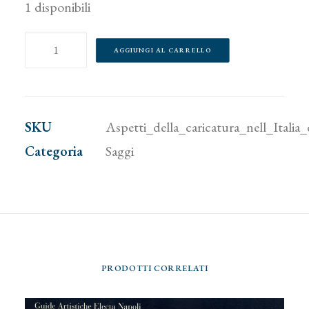
1 disponibili
Aspetti
AGGIUNGI AL CARRELLO
della
caricatura
nell'Italia
SKU
Aspetti_della_caricatura_nell_Italia
dell'Ottocento
Categoria
Saggi
quantità
PRODOTTI CORRELATI