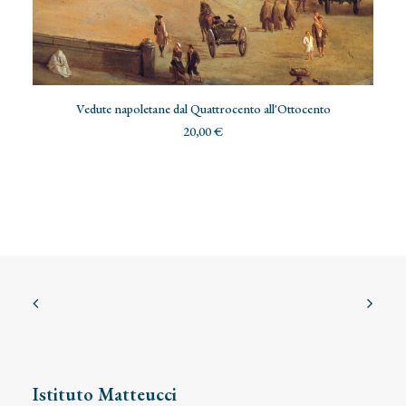
30
AGGIUNGI AL CARRELLO
Vedute napoletane dal Quattrocento all'Ottocento
20,00
€
Istituto Matteucci