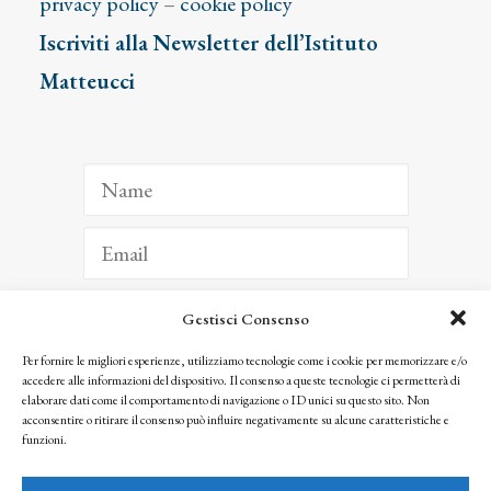
privacy policy
–
cookie policy
Iscriviti alla Newsletter dell’Istituto
Matteucci
Gestisci Consenso
ISCRIVITI
Per fornire le migliori esperienze, utilizziamo tecnologie come i cookie per memorizzare e/o
accedere alle informazioni del dispositivo. Il consenso a queste tecnologie ci permetterà di
Facendo clic per iscriverti, riconosci che le tue informazioni saranno trattate
elaborare dati come il comportamento di navigazione o ID unici su questo sito. Non
seguendo la nostra
Privacy Policy
acconsentire o ritirare il consenso può influire negativamente su alcune caratteristiche e
© 2025 Istituto Matteucci. All right reserved
funzioni.
Nessuna parte di questo sito può essere riprodotta o trasmessa con qualsiasi mezzo senza
l’autorizzazione scritta dei proprietari dei diritti e dell’Istituto Matteucci