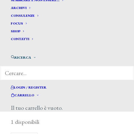
SEMBRARE E NON ESSERE…
ARCHIVI
CONSULENZE
FOCUS
SHOP
CONTATTI
RICERCA
LOGIN / REGISTER
CARRELLO
15,00
€
Il tuo carrello è vuoto.
1 disponibili