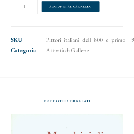
Pittori
AGGIUNGI AL CARRELLO
italiani
dell'800
e
SKU
Pittori_italiani_dell_800_e_primo__
primo
Categoria
Attività di Gallerie
'900
quantità
PRODOTTI CORRELATI