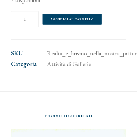
7 disponibili
Realtà
AGGIUNGI AL CARRELLO
e
lirismo
nella
SKU
Realta_e_lirismo_nella_nostra_pittu
nostra
Categoria
Attività di Gallerie
pittura
dell'Ottocento
quantità
PRODOTTI CORRELATI