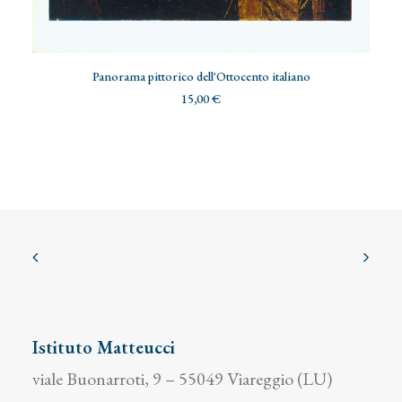
AGGIUNGI AL CARRELLO
S
Panorama pittorico dell'Ottocento italiano
15,00
€
Istituto Matteucci
viale Buonarroti, 9 – 55049 Viareggio (LU)