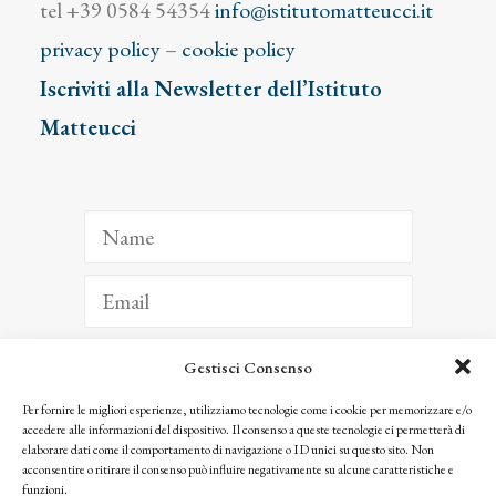
tel +39 0584 54354
info@istitutomatteucci.it
privacy policy
–
cookie policy
Iscriviti alla Newsletter dell’Istituto
Matteucci
Gestisci Consenso
ISCRIVITI
Per fornire le migliori esperienze, utilizziamo tecnologie come i cookie per memorizzare e/o
accedere alle informazioni del dispositivo. Il consenso a queste tecnologie ci permetterà di
Facendo clic per iscriverti, riconosci che le tue informazioni saranno trattate
elaborare dati come il comportamento di navigazione o ID unici su questo sito. Non
seguendo la nostra
Privacy Policy
acconsentire o ritirare il consenso può influire negativamente su alcune caratteristiche e
© 2025 Istituto Matteucci. All right reserved
funzioni.