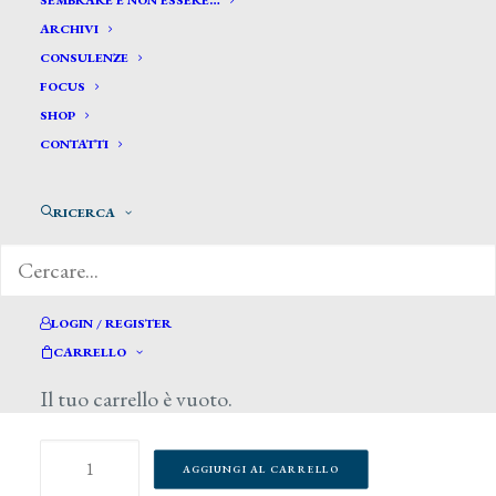
SEMBRARE E NON ESSERE…
ARCHIVI
CONSULENZE
FOCUS
SHOP
CONTATTI
RICERCA
LOGIN / REGISTER
15,00
€
CARRELLO
Il tuo carrello è vuoto.
80 disponibili
Colori
AGGIUNGI AL CARRELLO