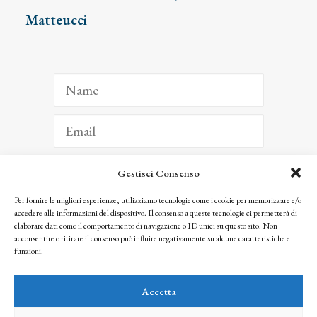
Matteucci
Gestisci Consenso
ISCRIVITI
Per fornire le migliori esperienze, utilizziamo tecnologie come i cookie per memorizzare e/o
accedere alle informazioni del dispositivo. Il consenso a queste tecnologie ci permetterà di
Facendo clic per iscriverti, riconosci che le tue informazioni saranno trattate
elaborare dati come il comportamento di navigazione o ID unici su questo sito. Non
seguendo la nostra
Privacy Policy
acconsentire o ritirare il consenso può influire negativamente su alcune caratteristiche e
© 2025 Istituto Matteucci. All right reserved
funzioni.
Nessuna parte di questo sito può essere riprodotta o trasmessa con qualsiasi mezzo senza
l’autorizzazione scritta dei proprietari dei diritti e dell’Istituto Matteucci
Accetta