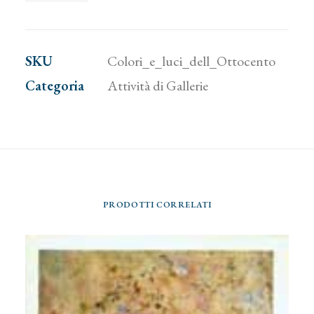
e
luci
dell'Ottocento
SKU
Colori_e_luci_dell_Ottocento
quantità
Categoria
Attività di Gallerie
PRODOTTI CORRELATI