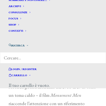
SEMBRARE E NON ESSERE…
ARCHIVI
CONSULENZE
FOCUS
SHOP
CONTATTI
di Marilena Pirrelli, Il Sole 24Ore – Plus24, 15
febbraio 2014
RICERCA
LOGIN / REGISTER
CARRELLO
La restituzione delle opere depredate durante la
Il tuo carrello è vuoto.
seconda guerra mondiale dal 1933 al 1945 sono
un tema caldo – il film
Monument Men
riaccende l’attenzione con un riferimento