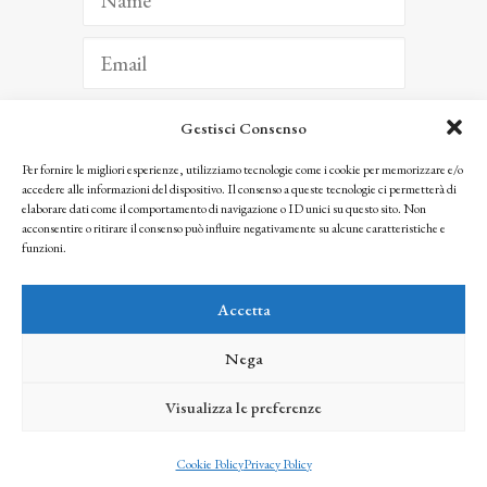
Gestisci Consenso
ISCRIVITI
Per fornire le migliori esperienze, utilizziamo tecnologie come i cookie per memorizzare e/o
accedere alle informazioni del dispositivo. Il consenso a queste tecnologie ci permetterà di
Facendo clic per iscriverti, riconosci che le tue informazioni saranno trattate
elaborare dati come il comportamento di navigazione o ID unici su questo sito. Non
seguendo la nostra
Privacy Policy
acconsentire o ritirare il consenso può influire negativamente su alcune caratteristiche e
© 2025 Istituto Matteucci. All right reserved
funzioni.
Nessuna parte di questo sito può essere riprodotta o trasmessa con qualsiasi mezzo senza
l’autorizzazione scritta dei proprietari dei diritti e dell’Istituto Matteucci
Accetta
Nega
Visualizza le preferenze
credits
Cookie Policy
Privacy Policy