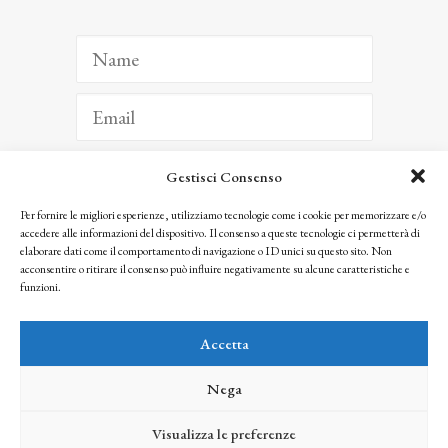
Gestisci Consenso
ISCRIVITI
Per fornire le migliori esperienze, utilizziamo tecnologie come i cookie per memorizzare e/o
accedere alle informazioni del dispositivo. Il consenso a queste tecnologie ci permetterà di
Facendo clic per iscriverti, riconosci che le tue informazioni saranno trattate
elaborare dati come il comportamento di navigazione o ID unici su questo sito. Non
seguendo la nostra
Privacy Policy
acconsentire o ritirare il consenso può influire negativamente su alcune caratteristiche e
© 2025 Istituto Matteucci. All right reserved
funzioni.
Nessuna parte di questo sito può essere riprodotta o trasmessa con qualsiasi mezzo senza
l’autorizzazione scritta dei proprietari dei diritti e dell’Istituto Matteucci
Accetta
Nega
Visualizza le preferenze
credits