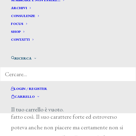
SEMBRARE E NON ESSERE…
ARCHIVI
CONSULENZE
FOCUS
SHOP
CONTATTI
di E.D.B., da Il Sole 24 Ore, 22 agosto 2017
RICERCA
Appassionato, geniale, mai banale. Capace di
ascoltare e provare grande gioia anche dalle
LOGIN / REGISTER
piccole cose che effre la vita. Un mostro di
CARRELLO
cultura, lucidità e semplicità. Guido Rossi era
Il tuo carrello è vuoto.
fatto così. Il suo carattere forte ed estroverso
poteva anche non piacere ma certamente non si