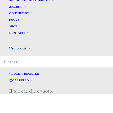
SEMBRARE E NON ESSERE…
ARCHIVI
CONSULENZE
FOCUS
SHOP
CONTATTI
di Anna Lagorio, Il Sole 24 Ore, 3 marzo
2013
RICERCA
LOGIN / REGISTER
CARRELLO
Il tuo carrello è vuoto.