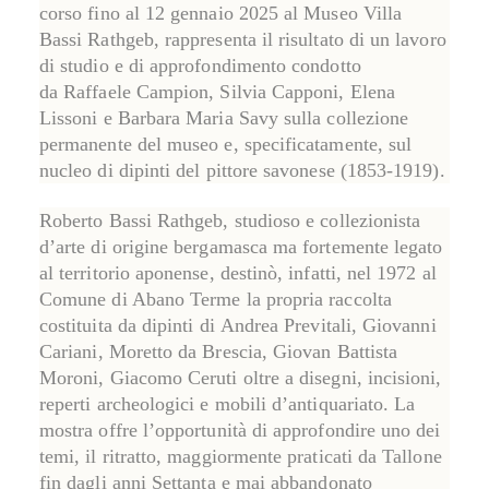
corso
fino al 12 gennaio 2025
al
Museo Villa
Bassi Rathgeb
, rappresenta il risultato di un lavoro
di studio e di approfondimento condotto
da
Raffaele Campion
,
Silvia Capponi
,
Elena
Lissoni
e
Barbara Maria Savy
sulla collezione
permanente del museo e, specificatamente, sul
nucleo di dipinti del pittore savonese (1853-1919).
Roberto Bassi Rathgeb, studioso e collezionista
d’arte di origine bergamasca ma fortemente legato
al territorio aponense, destinò, infatti, nel 1972 al
Comune di Abano Terme la propria raccolta
costituita da dipinti di
Andrea Previtali
,
Giovanni
Cariani
,
Moretto da Brescia
,
Giovan Battista
Moroni
,
Giacomo Ceruti
oltre a disegni, incisioni,
reperti archeologici e mobili d’antiquariato. La
mostra offre l’opportunità di approfondire uno dei
temi, il
ritratto
, maggiormente praticati da Tallone
fin dagli anni Settanta e mai abbandonato