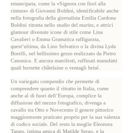
emancipata, come la «Signora con fiori alla
cintura» di
Giovanni Boldini
, identificabile anche
nella fotografia della giornalista
Emilia Cardona
Boldini
ritratta nello studio del marito, e attrici
glamour divenute icone di stile come
Lina
Cavalieri
o
Emma Gramatica
raffigurata,
quest’ultima, da
Lino Selvatico
o la divina
Lyda
Borelli
, nel bellissimo gesso realizzato da
Pietro
Canonica
. E ancora manifesti, raffinati manufatti
quali borsette châtelaine o ventagli brisé.
Un variegato compendio che permette di
comprendere quanto il ritratto in Italia, come
anche al di fuori dell’Europa, complice la
diffusione del mezzo fotografico, divenga a
cavallo tra Otto e Novecento il genere pittorico
maggiormente praticato proprio per la sua
valenza
di codice sociale
. Del resto la moglie Eleonora
Tango, intima amica di Matilde Serao, e la