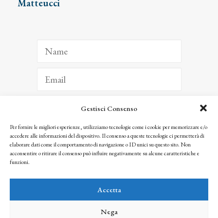
Matteucci
Gestisci Consenso
ISCRIVITI
Per fornire le migliori esperienze, utilizziamo tecnologie come i cookie per memorizzare e/o
accedere alle informazioni del dispositivo. Il consenso a queste tecnologie ci permetterà di
Facendo clic per iscriverti, riconosci che le tue informazioni saranno trattate
elaborare dati come il comportamento di navigazione o ID unici su questo sito. Non
seguendo la nostra
Privacy Policy
acconsentire o ritirare il consenso può influire negativamente su alcune caratteristiche e
© 2025 Istituto Matteucci. All right reserved
funzioni.
Nessuna parte di questo sito può essere riprodotta o trasmessa con qualsiasi mezzo senza
l’autorizzazione scritta dei proprietari dei diritti e dell’Istituto Matteucci
Accetta
Nega