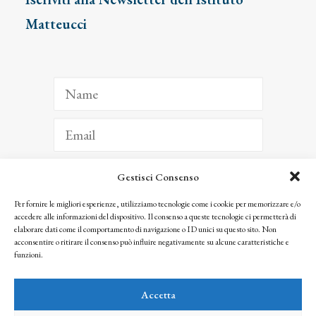
Matteucci
Gestisci Consenso
ISCRIVITI
Per fornire le migliori esperienze, utilizziamo tecnologie come i cookie per memorizzare e/o
accedere alle informazioni del dispositivo. Il consenso a queste tecnologie ci permetterà di
Facendo clic per iscriverti, riconosci che le tue informazioni saranno trattate
elaborare dati come il comportamento di navigazione o ID unici su questo sito. Non
seguendo la nostra
Privacy Policy
acconsentire o ritirare il consenso può influire negativamente su alcune caratteristiche e
© 2025 Istituto Matteucci. All right reserved
funzioni.
Nessuna parte di questo sito può essere riprodotta o trasmessa con qualsiasi mezzo senza
l’autorizzazione scritta dei proprietari dei diritti e dell’Istituto Matteucci
Accetta