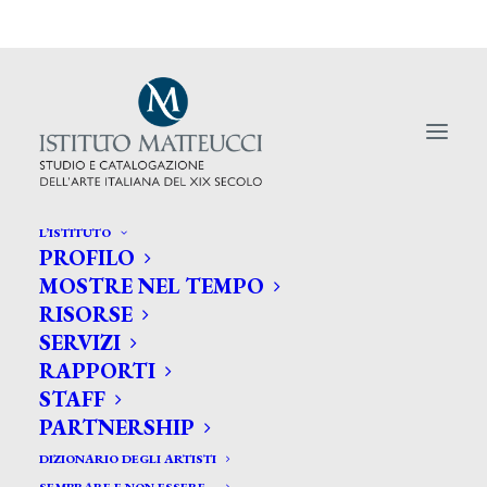
L’ISTITUTO
PROFILO
MOSTRE NEL TEMPO
RISORSE
SERVIZI
A Lucca per vedere gli Orci verdi
RAPPORTI
STAFF
PARTNERSHIP
DIZIONARIO DEGLI ARTISTI