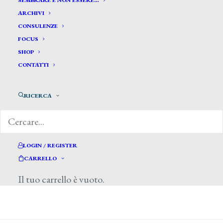
SEMBRARE E NON ESSERE…
ARCHIVI
CONSULENZE
FOCUS
SHOP
CONTATTI
di Fernando Mazzocca, Il Sole 24 Ore, 2
giugno 2013
RICERCA
LOGIN / REGISTER
CARRELLO
Il tuo carrello è vuoto.