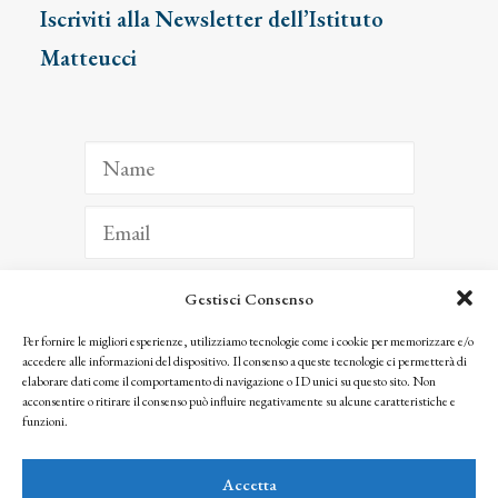
Iscriviti alla Newsletter dell’Istituto
Matteucci
Gestisci Consenso
ISCRIVITI
Per fornire le migliori esperienze, utilizziamo tecnologie come i cookie per memorizzare e/o
accedere alle informazioni del dispositivo. Il consenso a queste tecnologie ci permetterà di
Facendo clic per iscriverti, riconosci che le tue informazioni saranno trattate
elaborare dati come il comportamento di navigazione o ID unici su questo sito. Non
seguendo la nostra
Privacy Policy
acconsentire o ritirare il consenso può influire negativamente su alcune caratteristiche e
© 2025 Istituto Matteucci. All right reserved
funzioni.
Nessuna parte di questo sito può essere riprodotta o trasmessa con qualsiasi mezzo senza
l’autorizzazione scritta dei proprietari dei diritti e dell’Istituto Matteucci
Accetta