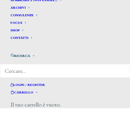
SEMBRARE E NON ESSERE…
ARCHIVI
CONSULENZE
FOCUS
SHOP
CONTATTI
Il Sole 24 Ore, 13 luglio 2013
RICERCA
LOGIN / REGISTER
CARRELLO
Il tuo carrello è vuoto.