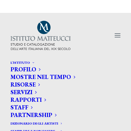
L’ISTITUTO
PROFILO
MOSTRE NEL TEMPO
RISORSE
Le aste premiano soli i lavori di
SERVIZI
RAPPORTI
qualità
STAFF
PARTNERSHIP
DIZIONARIO DEGLI ARTISTI