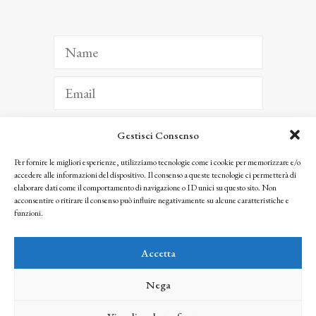
Gestisci Consenso
ISCRIVITI
Per fornire le migliori esperienze, utilizziamo tecnologie come i cookie per memorizzare e/o
accedere alle informazioni del dispositivo. Il consenso a queste tecnologie ci permetterà di
Facendo clic per iscriverti, riconosci che le tue informazioni saranno trattate
elaborare dati come il comportamento di navigazione o ID unici su questo sito. Non
seguendo la nostra
Privacy Policy
acconsentire o ritirare il consenso può influire negativamente su alcune caratteristiche e
© 2025 Istituto Matteucci. All right reserved
funzioni.
Nessuna parte di questo sito può essere riprodotta o trasmessa con qualsiasi mezzo senza
l’autorizzazione scritta dei proprietari dei diritti e dell’Istituto Matteucci
Accetta
Nega