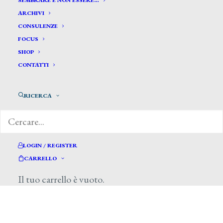
SEMBRARE E NON ESSERE…
ARCHIVI
CONSULENZE
FOCUS
SHOP
CONTATTI
di Silvia Anna Barrilà e Marilena Pirelli,
Plus24-Il Sole 24 Ore, 28 dicembre 2013
RICERCA
LOGIN / REGISTER
CARRELLO
Il tuo carrello è vuoto.