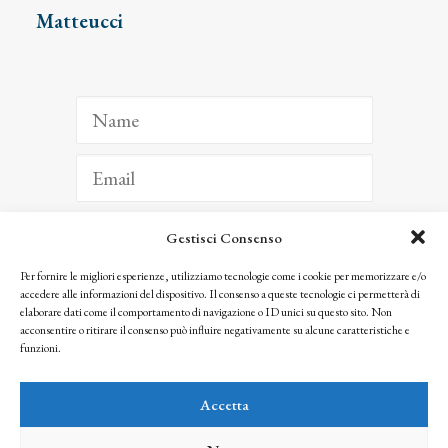
Matteucci
Gestisci Consenso
ISCRIVITI
Per fornire le migliori esperienze, utilizziamo tecnologie come i cookie per memorizzare e/o
accedere alle informazioni del dispositivo. Il consenso a queste tecnologie ci permetterà di
Facendo clic per iscriverti, riconosci che le tue informazioni saranno trattate
elaborare dati come il comportamento di navigazione o ID unici su questo sito. Non
seguendo la nostra
Privacy Policy
acconsentire o ritirare il consenso può influire negativamente su alcune caratteristiche e
© 2025 Istituto Matteucci. All right reserved
funzioni.
Nessuna parte di questo sito può essere riprodotta o trasmessa con qualsiasi mezzo senza
l’autorizzazione scritta dei proprietari dei diritti e dell’Istituto Matteucci
Accetta