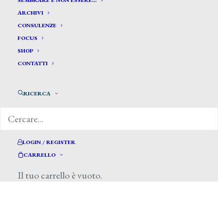
SEMBRARE E NON ESSERE…
ARCHIVI
CONSULENZE
FOCUS
SHOP
CONTATTI
di Marilena Pirrelli, Plus24- Il Sole 24 Ore,
RICERCA
14 dicembre 2013
LOGIN / REGISTER
CARRELLO
Il tuo carrello è vuoto.