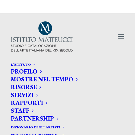
L’ISTITUTO
PROFILO
MOSTRE NEL TEMPO
RISORSE
Non regaliamo agli altri i sacrifici
SERVIZI
RAPPORTI
di Samuele
STAFF
PARTNERSHIP
DIZIONARIO DEGLI ARTISTI