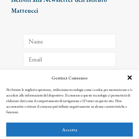
Matteucci
Gestisci Consenso
ISCRIVITI
Per fornire le migliori esperienze, utilizziamo tecnologie come i cookie per memorizzare e/o
accedere alle informazioni del dispositivo. Il consenso a queste tecnologie ci permetterà di
Facendo clic per iscriverti, riconosci che le tue informazioni saranno trattate
elaborare dati come il comportamento di navigazione o ID unici su questo sito. Non
seguendo la nostra
Privacy Policy
acconsentire o ritirare il consenso può influire negativamente su alcune caratteristiche e
© 2025 Istituto Matteucci. All right reserved
funzioni.
Nessuna parte di questo sito può essere riprodotta o trasmessa con qualsiasi mezzo senza
l’autorizzazione scritta dei proprietari dei diritti e dell’Istituto Matteucci
Accetta