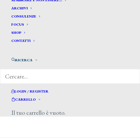
SEMBRARE E NON ESSERE…
ARCHIVI
CONSULENZE
FOCUS
SHOP
CONTATTI
di Roberto Napoletano, Il Sole 24 Ore, 2
giugno 2013
RICERCA
LOGIN / REGISTER
CARRELLO
Il tuo carrello è vuoto.