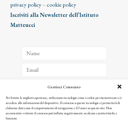
privacy policy
–
cookie policy
Iscriviti alla Newsletter dell’Istituto
Matteucci
Gestisci Consenso
ISCRIVITI
Per fornire le migliori esperienze, utilizziamo tecnologie come i cookie per memorizzare e/o
accedere alle informazioni del dispositivo. Il consenso a queste tecnologie ci permetterà di
Facendo clic per iscriverti, riconosci che le tue informazioni saranno trattate
elaborare dati come il comportamento di navigazione o ID unici su questo sito. Non
seguendo la nostra
Privacy Policy
acconsentire o ritirare il consenso può influire negativamente su alcune caratteristiche e
© 2025 Istituto Matteucci. All right reserved
funzioni.
Nessuna parte di questo sito può essere riprodotta o trasmessa con qualsiasi mezzo senza