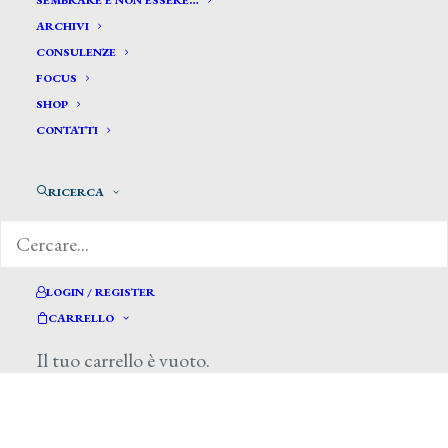
SEMBRARE E NON ESSERE…
ARCHIVI
CONSULENZE
FOCUS
SHOP
CONTATTI
di Annamaria Giusti, Il Giornale dell’Arte,
giugno-agosto 2013
RICERCA
LOGIN / REGISTER
CARRELLO
Il tuo carrello è vuoto.