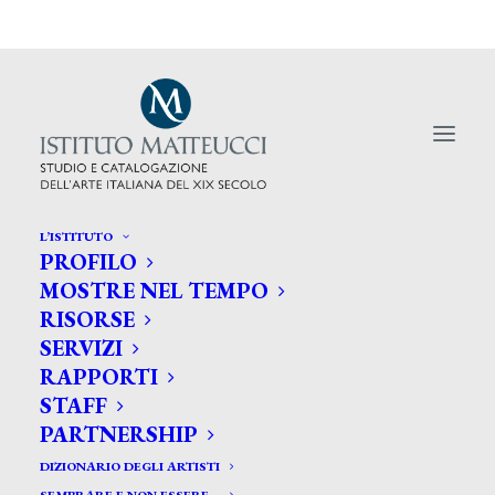
L’ISTITUTO
PROFILO
MOSTRE NEL TEMPO
RISORSE
Uno dei luoghi più belli d'Italia
SERVIZI
RAPPORTI
Lucca e la Versilia
STAFF
PARTNERSHIP
DIZIONARIO DEGLI ARTISTI