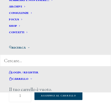
SEMBRARE E NON ESSERE…
ARCHIVI
CONSULENZE
FOCUS
SHOP
CONTATTI
RICERCA
25,00
€
LOGIN / REGISTER
81 disponibili
CARRELLO
Il tuo carrello è vuoto.
Lorenzo
AGGIUNGI AL CARRELLO
Viani.
La