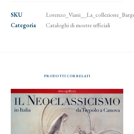
collezione
SKU
Lorenzo_Viani__La_collezione_Bargel
Bargellini
Categoria
Cataloghi di mostre ufficiali
e
altre
testimonianze
quantità
PRODOTTI CORRELATI