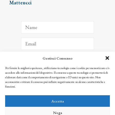
Matteucci
Gestisci Consenso
ISCRIVITI
Per fornire le migliori esperienze, utilizziamo tecnologie come i cookie per memorizzare e/o
accedere alle informazioni del dispositivo. Il consenso a queste tecnologie ci permetterà di
Facendo clic per iscriverti, riconosci che le tue informazioni saranno trattate
elaborare dati come il comportamento di navigazione o ID unici su questo sito. Non
seguendo la nostra
Privacy Policy
acconsentire o ritirare il consenso può influire negativamente su alcune caratteristiche e
© 2025 Istituto Matteucci. All right reserved
funzioni.
Nessuna parte di questo sito può essere riprodotta o trasmessa con qualsiasi mezzo senza
l’autorizzazione scritta dei proprietari dei diritti e dell’Istituto Matteucci
Accetta
Nega