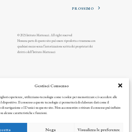
PROSSIMO
© 2025 Istituto Matteucci. All right reserved
Nessuna parte di questo sito può essere riprodotta o trasmessa con
qualsiasi mezzo senza l’autorizzazione scritta dei proprietari dei
diritti e dell’Istituto Matteucci
Gestisci Consenso
migliori esperienze, utilizziamo tecnologie come i cookie per memorizzare e/o accedere alle
l dispositivo. Il consenso a queste tecnologie ci permetterà di elaborare dati come il
i navigazione o ID unici su questo sito. Non acconsentire o ritirare il consenso può influire
u alcune caratteristiche e funzioni.
icy
ccetta
Nega
Visualizza le preferenze