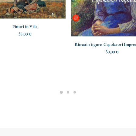
AGGIUNGI AL CARRELLO
Pittori in Villa
35,00
€
AGGIUNGI AL CARRELLO
Ritratti e figure. Capolavori Impres
30,00
€