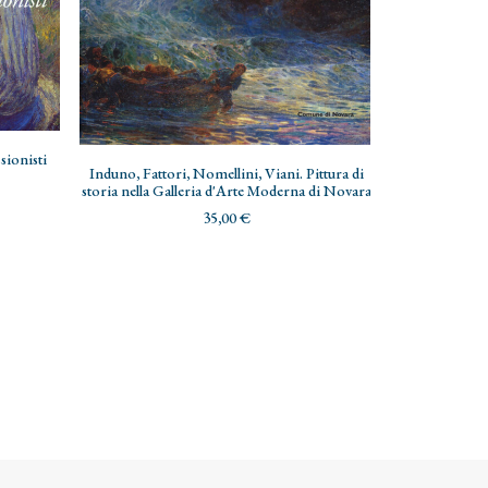
AGG
sionisti
Venezi
AGGIUNGI AL CARRELLO
Induno, Fattori, Nomellini, Viani. Pittura di
storia nella Galleria d'Arte Moderna di Novara
35,00
€