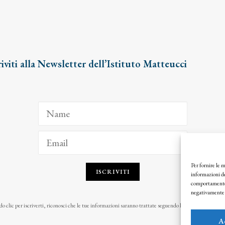
riviti alla Newsletter dell’Istituto Matteucci
Per fornire le 
ISCRIVITI
informazioni de
comportamento d
negativamente s
o clic per iscriverti, riconosci che le tue informazioni saranno trattate seguendo la nostra
Privacy Pol
A