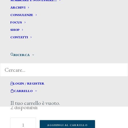
SEMBRARE E NON ESSERE…
ARCHIVI
CONSULENZE
FOCUS
SHOP
CONTATTI
RICERCA
LOGIN / REGISTER
35,00
CARRELLO
€
Il tuo carrello è vuoto.
2 disponibili
Induno,
AGGIUNGI AL CARRELLO