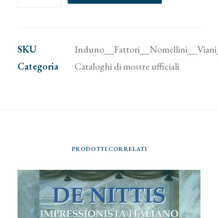
Fattori,
Nomellini,
Viani.
SKU
Induno__Fattori__Nomellini__Viani
Pittura
Categoria
Cataloghi di mostre ufficiali
di
storia
nella
Galleria
d'Arte
PRODOTTI CORRELATI
Moderna
di
Novara
quantità