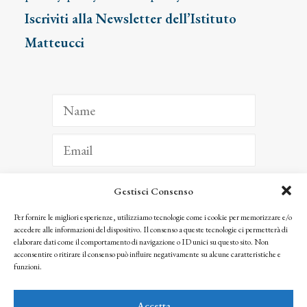
Iscriviti alla Newsletter dell’Istituto
Matteucci
Gestisci Consenso
ISCRIVITI
Per fornire le migliori esperienze, utilizziamo tecnologie come i cookie per memorizzare e/o
accedere alle informazioni del dispositivo. Il consenso a queste tecnologie ci permetterà di
Facendo clic per iscriverti, riconosci che le tue informazioni saranno trattate
elaborare dati come il comportamento di navigazione o ID unici su questo sito. Non
seguendo la nostra
Privacy Policy
acconsentire o ritirare il consenso può influire negativamente su alcune caratteristiche e
© 2025 Istituto Matteucci. All right reserved
funzioni.
Nessuna parte di questo sito può essere riprodotta o trasmessa con qualsiasi mezzo senza
l’autorizzazione scritta dei proprietari dei diritti e dell’Istituto Matteucci
Accetta