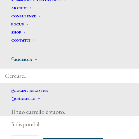
SEMBRARE E NON ESSERE…
ARCHIVI
CONSULENZE
FOCUS
SHOP
CONTATTI
RICERCA
LOGIN / REGISTER
CARRELLO
50,00
€
Il tuo carrello è vuoto.
3 disponibili