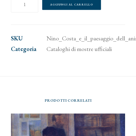
Nino
AGGIUNGI AL CARRELLO
Costa
e
il
SKU
Nino_Costa_e_il_paesaggio_dell_an
paesaggio
Categoria
Cataloghi di mostre ufficiali
dell'anima.
Da
Corot
ai
Macchiaoli
PRODOTTI CORRELATI
al
Simbolismo
quantità