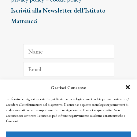
Iscriviti alla Newsletter dell’Istituto
Matteucci
Gestisci Consenso
ISCRIVITI
Per fornire le migliori esperienze, utilizziamo tecnologie come i cookie per memorizzare e/o
accedere alle informazioni del dispositivo. Il consenso a queste tecnologie ci permetterà di
Facendo clic per iscriverti, riconosci che le tue informazioni saranno trattate
elaborare dati come il comportamento di navigazione o ID unici su questo sito. Non
seguendo la nostra
Privacy Policy
acconsentire o ritirare il consenso può influire negativamente su alcune caratteristiche e
© 2025 Istituto Matteucci. All right reserved
funzioni.
Nessuna parte di questo sito può essere riprodotta o trasmessa con qualsiasi mezzo senza
l’autorizzazione scritta dei proprietari dei diritti e dell’Istituto Matteucci