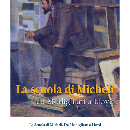
AGGIUNGI AL CARRELLO
La Scuola di Micheli. Da Modigliani a Lloyd
I