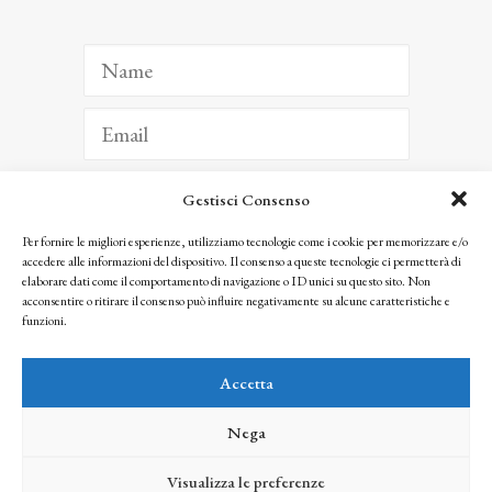
Gestisci Consenso
ISCRIVITI
Per fornire le migliori esperienze, utilizziamo tecnologie come i cookie per memorizzare e/o
accedere alle informazioni del dispositivo. Il consenso a queste tecnologie ci permetterà di
Facendo clic per iscriverti, riconosci che le tue informazioni saranno trattate
elaborare dati come il comportamento di navigazione o ID unici su questo sito. Non
seguendo la nostra
Privacy Policy
acconsentire o ritirare il consenso può influire negativamente su alcune caratteristiche e
© 2025 Istituto Matteucci. All right reserved
funzioni.
Nessuna parte di questo sito può essere riprodotta o trasmessa con qualsiasi mezzo senza
l’autorizzazione scritta dei proprietari dei diritti e dell’Istituto Matteucci
Accetta
Nega
Visualizza le preferenze
credits