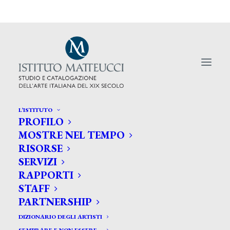
L’ISTITUTO
PROFILO
MOSTRE NEL TEMPO
RISORSE
Alvise di Canossa Art
SERVIZI
Defender collezionista di
RAPPORTI
STAFF
dipinti italiani 800 e 900
PARTNERSHIP
DIZIONARIO DEGLI ARTISTI