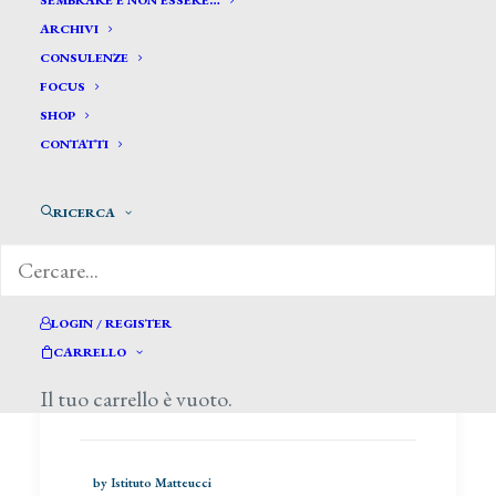
SEMBRARE E NON ESSERE…
ARCHIVI
CONSULENZE
FOCUS
SHOP
CONTATTI
Gioco di squadra per
valorizzare 31mila monumenti
RICERCA
di Antonello Cherchi, da Il Sole
24Ore, 20 novembre 2014
LOGIN / REGISTER
CARRELLO
Il tuo carrello è vuoto.
LEGGERE DI PIÙ
by Istituto Matteucci