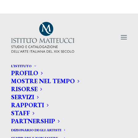
L’ISTITUTO
PROFILO
MOSTRE NEL TEMPO
RISORSE
Fondo ambiente italiano a
SERVIZI
tutela dei monumenti
RAPPORTI
STAFF
storici.
PARTNERSHIP
DIZIONARIO DEGLI ARTISTI