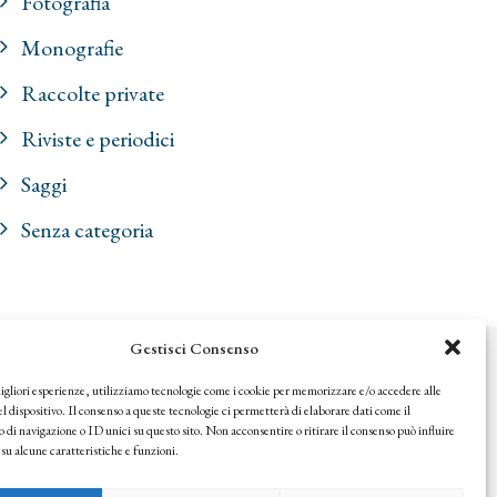
Fotografia
Monografie
Raccolte private
Riviste e periodici
Saggi
Senza categoria
Gestisci Consenso
© 2025 Istituto Matteucci. All right reserved
migliori esperienze, utilizziamo tecnologie come i cookie per memorizzare e/o accedere alle
Nessuna parte di questo sito può essere riprodotta o trasmessa con
l dispositivo. Il consenso a queste tecnologie ci permetterà di elaborare dati come il
qualsiasi mezzo senza l’autorizzazione scritta dei proprietari dei
i navigazione o ID unici su questo sito. Non acconsentire o ritirare il consenso può influire
diritti e dell’Istituto Matteucci
u alcune caratteristiche e funzioni.