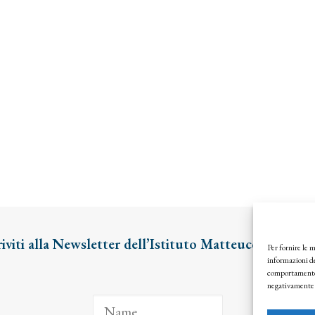
riviti alla Newsletter dell’Istituto Matteucci
Per fornire le 
informazioni de
comportamento d
negativamente s