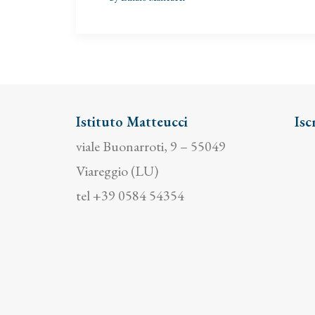
Istituto Matteucci
Isc
viale Buonarroti, 9 – 55049
Viareggio (LU)
tel +39 0584 54354
info@istitutomatteucci.it
privacy policy
–
cookie policy