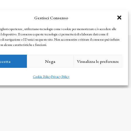
Gestisci Consenso
migliori esperienze, utilizziamo tecnologie come i cookie per memorizzare e/o accedere alle
l dispositivo. Il consenso a queste tecnologie ci permetterà di elaborare dati come il
i navigazione o ID unici su questo sito. Non acconsentire o ritirare il consenso può influire
u alcune caratteristiche e funzioni.
© 2025 Istituto Matteucci. All right reserved
Nessuna parte di questo sito può essere riprodotta o trasmessa con
qualsiasi mezzo senza l’autorizzazione scritta dei proprietari dei
ccetta
Nega
Visualizza le preferenze
diritti e dell’Istituto Matteucci
Cookie Policy
Privacy Policy