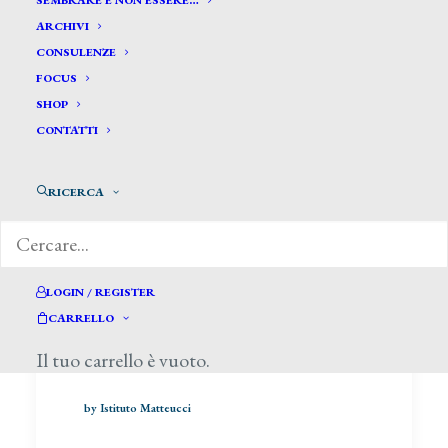
SEMBRARE E NON ESSERE…
ARCHIVI
CONSULENZE
FOCUS
SHOP
CONTATTI
Il Poldi Pezzoli va a Tokio
RICERCA
di Ada Masoero, Il Sole 24 Ore, 6
aprile 2014
LOGIN / REGISTER
CARRELLO
LEGGERE DI PIÙ
Il tuo carrello è vuoto.
by Istituto Matteucci