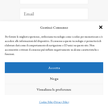
Gestisci Consenso
ISCRIVITI
Per fornire le migliori esperienze, utilizziamo tecnologie come i cookie per memorizzare e/o
accedere alle informazioni del dispositivo. Il consenso a queste tecnologie ci permetterà di
Facendo clic per iscriverti, riconosci che le tue informazioni saranno trattate
elaborare dati come il comportamento di navigazione o ID unici su questo sito. Non
seguendo la nostra
Privacy Policy
acconsentire o ritirare il consenso può influire negativamente su alcune caratteristiche e
© 2025 Istituto Matteucci. All right reserved
funzioni.
Nessuna parte di questo sito può essere riprodotta o trasmessa con qualsiasi mezzo senza
l’autorizzazione scritta dei proprietari dei diritti e dell’Istituto Matteucci
Accetta
Nega
Visualizza le preferenze
credits
Cookie Policy
Privacy Policy