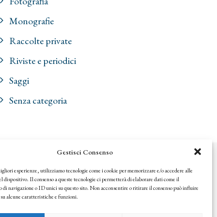
Fotografia
Monografie
Raccolte private
Riviste e periodici
Saggi
Senza categoria
Gestisci Consenso
© 2025 Istituto Matteucci. All right reserved
migliori esperienze, utilizziamo tecnologie come i cookie per memorizzare e/o accedere alle
Nessuna parte di questo sito può essere riprodotta o trasmessa con
l dispositivo. Il consenso a queste tecnologie ci permetterà di elaborare dati come il
qualsiasi mezzo senza l’autorizzazione scritta dei proprietari dei
i navigazione o ID unici su questo sito. Non acconsentire o ritirare il consenso può influire
diritti e dell’Istituto Matteucci
u alcune caratteristiche e funzioni.