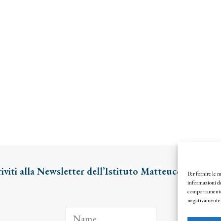
riviti alla Newsletter dell’Istituto Matteucci
Per fornire le 
informazioni de
comportamento d
negativamente s