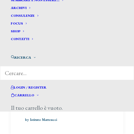
SEMBRARE E NON ESSERE…
ARCHIVI
CONSULENZE
FOCUS
SHOP
CONTATTI
Opinioni insindacabili e
opinioni irragionevoli
RICERCA
di Fabrizio Lemme, da Il Giornale
dell'Arte, luglio-agosto 2018
LOGIN / REGISTER
CARRELLO
LEGGERE DI PIÙ
Il tuo carrello è vuoto.
by Istituto Matteucci