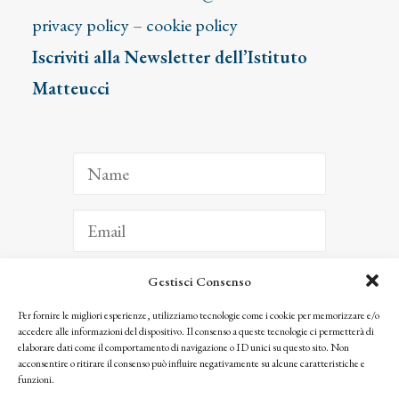
privacy policy
–
cookie policy
Iscriviti alla Newsletter dell’Istituto
Matteucci
Gestisci Consenso
ISCRIVITI
Per fornire le migliori esperienze, utilizziamo tecnologie come i cookie per memorizzare e/o
accedere alle informazioni del dispositivo. Il consenso a queste tecnologie ci permetterà di
Facendo clic per iscriverti, riconosci che le tue informazioni saranno trattate
elaborare dati come il comportamento di navigazione o ID unici su questo sito. Non
seguendo la nostra
Privacy Policy
acconsentire o ritirare il consenso può influire negativamente su alcune caratteristiche e
© 2025 Istituto Matteucci. All right reserved
funzioni.
Nessuna parte di questo sito può essere riprodotta o trasmessa con qualsiasi mezzo senza