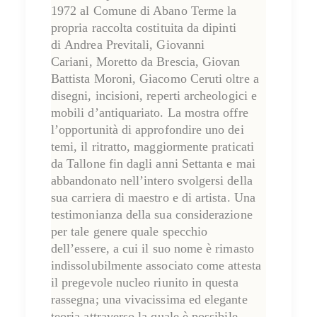
1972 al Comune di Abano Terme la
propria raccolta costituita da dipinti
di
Andrea Previtali
,
Giovanni
Cariani
,
Moretto da Brescia
,
Giovan
Battista Moroni
,
Giacomo Ceruti
oltre a
disegni, incisioni, reperti archeologici e
mobili d’antiquariato. La mostra offre
l’opportunità di approfondire uno dei
temi, il
ritratto
, maggiormente praticati
da Tallone fin dagli anni Settanta e mai
abbandonato nell’intero svolgersi della
sua carriera di maestro e di artista. Una
testimonianza della sua considerazione
per tale genere quale
specchio
dell’essere
, a cui il suo nome è rimasto
indissolubilmente associato come attesta
il pregevole nucleo riunito in questa
rassegna; una vivacissima ed elegante
teoria attraverso la quale è possibile