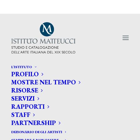
L’ISTITUTO
PROFILO
MOSTRE NEL TEMPO
RISORSE
SERVIZI
Cesare Tallone al Museo
RAPPORTI
Villa Bassi rathgeb
STAFF
PARTNERSHIP
DIZIONARIO DEGLI ARTISTI